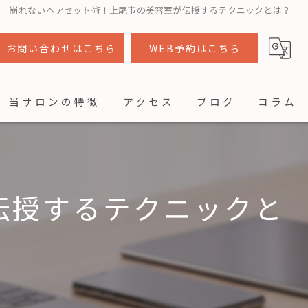
崩れないヘアセット術！上尾市の美容室が伝授するテクニックとは？
お問い合わせはこちら
WEB予約はこちら
当サロンの特徴
アクセス
ブログ
コラム
カット
カラー
伝授するテクニックと
トリートメント
ヘッドスパ
着付け